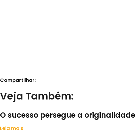
Ter um software de CRM é apenas o primeiro passo. O v
personalização. Ao implementar as práticas recomenda
fidelização de seus clientes.
Lembre-se:
O CRM não se trata apenas de tecnologia, ma
podem construir relacionamentos duradouros e mutuamen
Como está o desenvolvimento da cultura de fazer CRM n
potente oportunidade.
Artigo escrito por
Fábio Andrade
, nosso Embaixador na
Compartilhar:
Veja Também:
O sucesso persegue a originalidade
Leia mais