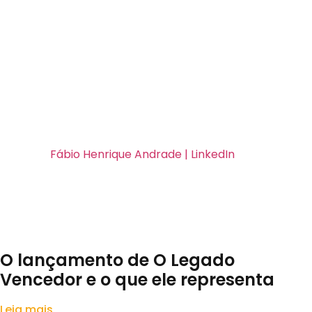
erdadeiro sucesso reside na construção de uma cultura 
das neste artigo, as empresas podem transformar o CRM
s sim de uma filosofia organizacional que coloca o clien
te benéficos com seus clientes, impulsionando o cresci
a sua organização? Comenta aqui as melhores práticas 
 Espanha:
Fábio Henrique Andrade | LinkedIn
O lançamento de O Legado
Vencedor e o que ele representa
Leia mais