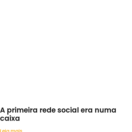
de relacionamento com o cliente, baseada em dados e
 em um poderoso aliado para alcançar o sucesso e a
te no centro de tudo. Ao “fazer CRM”, as empresas
mento e a sustentabilidade do negócio.
que vocês tem implantado e vamos fomentar juntos está
A primeira rede social era numa
caixa
Leia mais