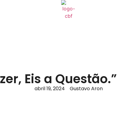
zer, Eis a Questão.”
abril 19, 2024
Gustavo Aron
 se tornou um desafio crucial para o sucesso de qualquer
gerenciar as interações com os clientes e fortalecer
iro diferencial está na construção de uma cultura de re