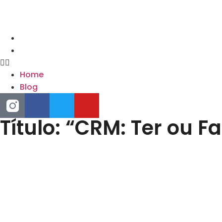
Home
Blog
Home
Blog
Título: “CRM: Ter ou Fa
Introdução
No mundo competitivo de hoje, a fidelização de clientes
Management) surge como uma ferramenta poderosa para 
de um software de CRM não garante o sucesso. O verdade