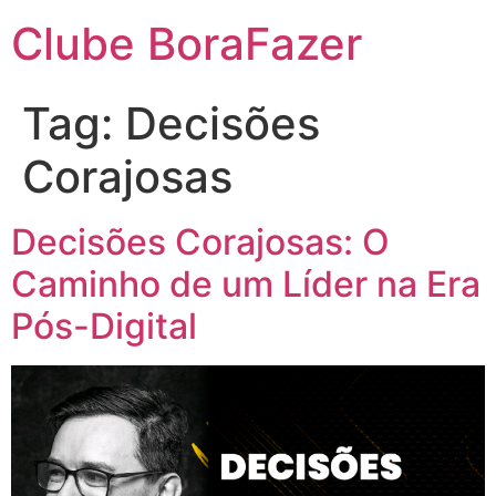
Clube BoraFazer
Tag:
Decisões
Corajosas
Decisões Corajosas: O
Caminho de um Líder na Era
Pós-Digital