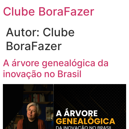
Clube BoraFazer
Autor:
Clube
BoraFazer
A árvore genealógica da
inovação no Brasil