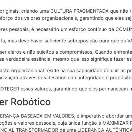
s originais, criando uma CULTURA FRAGMENTADA que não ref
 e reforço dos valores organizacionais, garantindo que e
alores pessoais, é necessário um esforço contínuo de C
feita, mas deve haver suficiente sobreposição para que 
 ser claros e não sujeitos a compromissos. Quando enfrent
a verdadeira essência, mesmo que isso signifique fazer esc
impacto organizacional reside na sua capacidade de unir
anização através dos desafios com integridade e propósito
ROTEGER esses valores, garantindo que eles permaneçam n
er Robótico
DERANÇA BASEADA EM VALORES, é imperativo abordar um mi
oções e valores pessoais, cuja única função é MAXIMIZAR 
OTENCIAL TRANSFORMADOR de uma LIDERANÇA AUTÊNTICA e