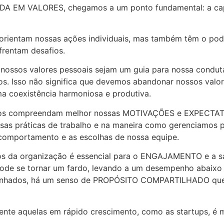
 EM VALORES, chegamos a um ponto fundamental: a capac
orientam nossas ações individuais, mas também têm o poder
rentam desafios.
nossos valores pessoais sejam um guia para nossa conduta
Isso não significa que devemos abandonar nossos valore
a coexistência harmoniosa e produtiva.
tros compreendam melhor nossas MOTIVAÇÕES e EXPECTATIVA
nossas práticas de trabalho e na maneira como gerenciamos 
comportamento e as escolhas de nossa equipe.
os da organização é essencial para o ENGAJAMENTO e a s
o pode se tornar um fardo, levando a um desempenho abaixo
o alinhados, há um senso de PROPÓSITO COMPARTILHADO qu
nte aquelas em rápido crescimento, como as startups, é ma